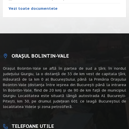
Vezi toate documentele
ORAȘUL BOLINTIN-VALE
Oraşul Bolintin-Vale se află în partea de sud a ţării, în nordul
judeţului Giurgiu, la o distanţă de 33 de km vest de capitala țării,
măsurată de la km 0 al Bucureștiului, până la Primăria Orașului
Bolintin-Vale (distanța între ieșirea din București până la intrarea
în Bolintin-Vale, fiind de 20 km) şi de 90 de km faţă de municipiul
Giurgiu. Localitatea este situată lângă autostrada A1 Bucureşti-
Piteşti, km 30, pe drumul judeţean 601 ce leagă Bucureştiul de
localitatea Videle şi zona petroliferă.
TELEFOANE UTILE