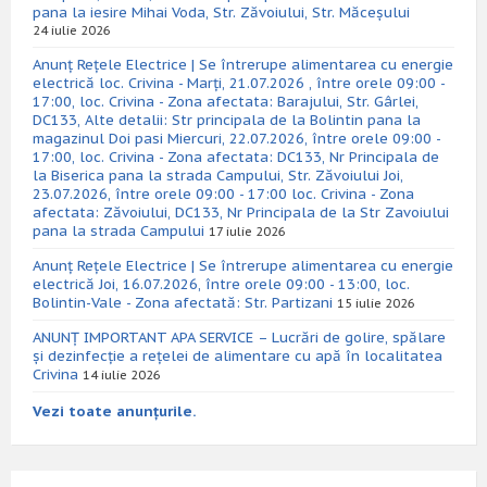
pana la iesire Mihai Voda, Str. Zăvoiului, Str. Măceșului
24 iulie 2026
Anunț Rețele Electrice | Se întrerupe alimentarea cu energie
electrică loc. Crivina - Marți, 21.07.2026 , între orele 09:00 -
17:00, loc. Crivina - Zona afectata: Barajului, Str. Gârlei,
DC133, Alte detalii: Str principala de la Bolintin pana la
magazinul Doi pasi Miercuri, 22.07.2026, între orele 09:00 -
17:00, loc. Crivina - Zona afectata: DC133, Nr Principala de
la Biserica pana la strada Campului, Str. Zăvoiului Joi,
23.07.2026, între orele 09:00 - 17:00 loc. Crivina - Zona
afectata: Zăvoiului, DC133, Nr Principala de la Str Zavoiului
pana la strada Campului
17 iulie 2026
Anunț Rețele Electrice | Se întrerupe alimentarea cu energie
electrică Joi, 16.07.2026, între orele 09:00 - 13:00, loc.
Bolintin-Vale - Zona afectată: Str. Partizani
15 iulie 2026
ANUNȚ IMPORTANT APA SERVICE – Lucrări de golire, spălare
și dezinfecție a rețelei de alimentare cu apă în localitatea
Crivina
14 iulie 2026
Vezi toate anunțurile.