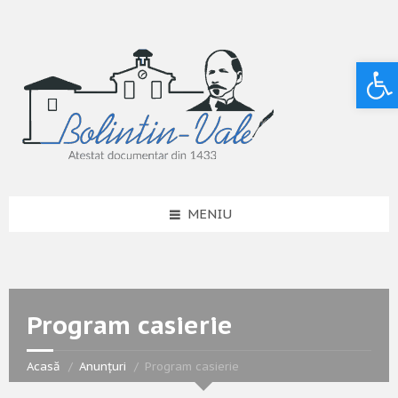
Deschide bara de unelte
MENIU
Program casierie
Acasă
Anunțuri
Program casierie