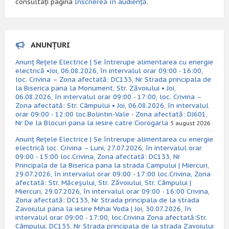
consultați pagina
Înscrierea în audiență
.
ANUNȚURI
Anunț Rețele Electrice | Se întrerupe alimentarea cu energie
electrică •Joi, 06.08.2026, în intervalul orar 09:00 - 16:00,
loc. Crivina – Zona afectată: DC133, Nr Strada principala de
la Biserica pana la Monument, Str. Zăvoiului • Joi,
06.08.2026, în intervalul orar 09:00 - 17:00, loc. Crivina –
Zona afectată: Str. Câmpului • Joi, 06.08.2026, în intervalul
orar 09:00 - 12:00 loc.Bolintin-Vale - Zona afectată: DJ601,
Nr De la Blocuri pana la iesire catre Ciorogarla
5 august 2026
Anunț Rețele Electrice | Se întrerupe alimentarea cu energie
electrică loc. Crivina – Luni, 27.07.2026, în intervalul orar
09:00 - 15:00 loc.Crivina, Zona afectată: DC133, Nr
Principala de la Biserica pana la strada Campului | Miercuri,
29.07.2026, în intervalul orar 09:00 - 17:00 loc.Crivina, Zona
afectată: Str. Măceșului, Str. Zăvoiului, Str. Câmpului |
Miercuri, 29.07.2026, în intervalul orar 09:00 - 16:00 Crivina,
Zona afectată: DC133, Nr Strada principala de la strada
Zavoiului pana la iesire Mihai Voda | Joi, 30.07.2026, în
intervalul orar 09:00 - 17:00, loc.Crivina Zona afectată:Str.
Câmpului, DC133, Nr Strada principala de la strada Zavoiului