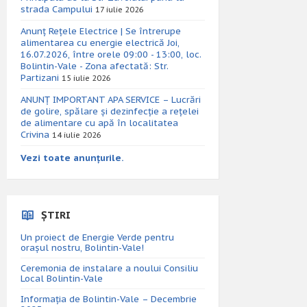
strada Campului
17 iulie 2026
Anunț Rețele Electrice | Se întrerupe
alimentarea cu energie electrică Joi,
16.07.2026, între orele 09:00 - 13:00, loc.
Bolintin-Vale - Zona afectată: Str.
Partizani
15 iulie 2026
ANUNȚ IMPORTANT APA SERVICE – Lucrări
de golire, spălare și dezinfecție a rețelei
de alimentare cu apă în localitatea
Crivina
14 iulie 2026
Vezi toate anunțurile.
ȘTIRI
Un proiect de Energie Verde pentru
orașul nostru, Bolintin-Vale!
Ceremonia de instalare a noului Consiliu
Local Bolintin-Vale
Informația de Bolintin-Vale – Decembrie