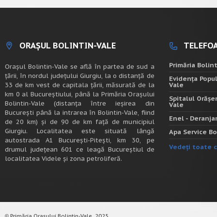
ORAȘUL BOLINTIN-VALE
TELEFOA
Primăria Bolin
Oraşul Bolintin-Vale se află în partea de sud a
ţării, în nordul judeţului Giurgiu, la o distanţă de
Evidența Popul
33 de km vest de capitala țării, măsurată de la
Vale
km 0 al Bucureștiului, până la Primăria Orașului
Spitalul Orășe
Bolintin-Vale (distanța între ieșirea din
Vale
București până la intrarea în Bolintin-Vale, fiind
Enel - Deranj
de 20 km) şi de 90 de km faţă de municipiul
Giurgiu. Localitatea este situată lângă
Apa Service Bo
autostrada A1 Bucureşti-Piteşti, km 30, pe
Vedeți toate c
drumul judeţean 601 ce leagă Bucureştiul de
localitatea Videle şi zona petroliferă.
Primăria Orașului Bolintin-Vale, 2025.
©