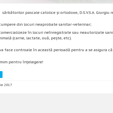
 sărbătorilor pascale catolice și ortodoxe, D.S.V.S.A. Giurgiu
cumpere din locuri neaprobate sanitar-veterinar;
comercializeze în locuri neînregistrate sau neautorizate sa
nimală (carne, lactate, ouă, pește, etc).
. va face controale în această perioadă pentru a se asigura c
mim pentru înțelegere!
ie 2017