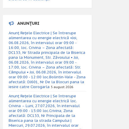
ANUNȚURI
Anunț Rețele Electrice | Se întrerupe
alimentarea cu energie electrică •Joi,
06.08.2026, în intervalul orar 09:00 -
16:00, loc. Crivina – Zona afectată:
DC133, Nr Strada principala de la Biserica
pana la Monument, Str. Zăvoiului • Joi,
06.08.2026, în intervalul orar 09:00 -
17:00, loc. Crivina – Zona afectată: Str.
Câmpului • Joi, 06.08.2026, în intervalul
orar 09:00 - 12:00 loc.Bolintin-Vale - Zona
afectată: DJ601, Nr De la Blocuri pana la
iesire catre Ciorogarla
5 august 2026
Anunț Rețele Electrice | Se întrerupe
alimentarea cu energie electrică loc.
Crivina – Luni, 27.07.2026, în intervalul
orar 09:00 - 15:00 loc.Crivina, Zona
afectată: DC133, Nr Principala de la
Biserica pana la strada Campului |
Miercuri, 29.07.2026, în intervalul orar