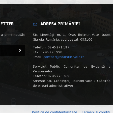
LETTER
ADRESA PRIMĂRIEI
 a primi noutăți
Str. Libertății nr. 1, Oraș Bolintin-Vale, Județ
Giurgiu, România, cod poștal: 085100
Telefon: 0246.271.187
Fax: 0246.270.990
Email:
contact@bolintin-vale.ro
Serviciul Public Comunitar de Evidență a
Persoanelor:
Telefon: 0246.270.769
Adresa: Str. Grădiniței, Bolintin-Vale ( Clădirea
de birouri administrative)
Politica de confidențialitate
Termeni și condiții