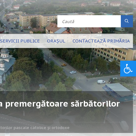
SERVICII PUBLICE
ORAȘUL
CONTACTEAZĂ PRIMĂRIA
Deschide bara de unelte
da premergătoare sărbătorilor
torilor pascale catolice și ortodoxe