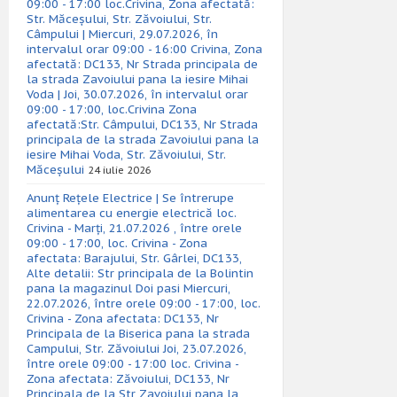
09:00 - 17:00 loc.Crivina, Zona afectată:
Str. Măceșului, Str. Zăvoiului, Str.
Câmpului | Miercuri, 29.07.2026, în
intervalul orar 09:00 - 16:00 Crivina, Zona
afectată: DC133, Nr Strada principala de
la strada Zavoiului pana la iesire Mihai
Voda | Joi, 30.07.2026, în intervalul orar
09:00 - 17:00, loc.Crivina Zona
afectată:Str. Câmpului, DC133, Nr Strada
principala de la strada Zavoiului pana la
iesire Mihai Voda, Str. Zăvoiului, Str.
Măceșului
24 iulie 2026
Anunț Rețele Electrice | Se întrerupe
alimentarea cu energie electrică loc.
Crivina - Marți, 21.07.2026 , între orele
09:00 - 17:00, loc. Crivina - Zona
afectata: Barajului, Str. Gârlei, DC133,
Alte detalii: Str principala de la Bolintin
pana la magazinul Doi pasi Miercuri,
22.07.2026, între orele 09:00 - 17:00, loc.
Crivina - Zona afectata: DC133, Nr
Principala de la Biserica pana la strada
Campului, Str. Zăvoiului Joi, 23.07.2026,
între orele 09:00 - 17:00 loc. Crivina -
Zona afectata: Zăvoiului, DC133, Nr
Principala de la Str Zavoiului pana la