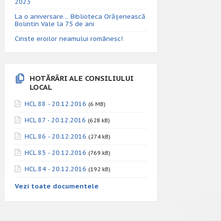
2023
La o aniversare… Biblioteca Orăşenească
Bolintin Vale la 75 de ani
Cinste eroilor neamului românesc!
HOTĂRÂRI ALE CONSILIULUI
LOCAL
HCL 88 - 20.12.2016
(6 MB)
HCL 87 - 20.12.2016
(628 kB)
HCL 86 - 20.12.2016
(274 kB)
HCL 85 - 20.12.2016
(769 kB)
HCL 84 - 20.12.2016
(192 kB)
Vezi toate documentele