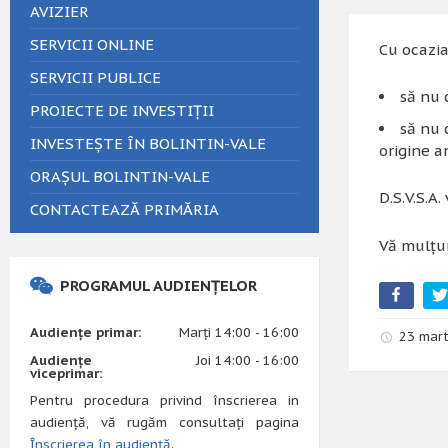
AVIZIER
SERVICII ONLINE
Cu ocazia
SERVICII PUBLICE
să nu 
PROIECTE DE INVESTIȚII
să nu 
INVESTEȘTE ÎN BOLINTIN-VALE
origine a
ORAȘUL BOLINTIN-VALE
D.S.V.S.A
CONTACTEAZĂ PRIMĂRIA
Vă mulțu
PROGRAMUL AUDIENȚELOR
Audiențe primar:
Marți 14:00 - 16:00
23 mart
Audiențe
Joi 14:00 - 16:00
viceprimar:
Pentru procedura privind înscrierea in
audiență, vă rugăm consultați pagina
Înscrierea în audiență
.