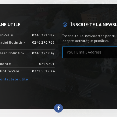
NE UTILE
ÎNSCRIE-TE LA NEWS
tin-Vale
0246.271.187
Înscrie-te la newsletter pentru
despre activitățile primăriei.
ației Bolintin-
0246.270.769
nesc Bolintin-
0246.273.049
amente
021.9291
lintin-Vale
0731.551.624
ontactele utile