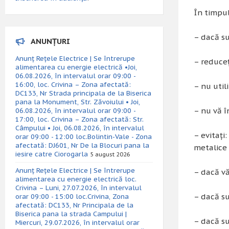
În timpul
– dacă su
ANUNȚURI
Anunț Rețele Electrice | Se întrerupe
– reduceţ
alimentarea cu energie electrică •Joi,
06.08.2026, în intervalul orar 09:00 -
16:00, loc. Crivina – Zona afectată:
– nu util
DC133, Nr Strada principala de la Biserica
pana la Monument, Str. Zăvoiului • Joi,
– nu vă î
06.08.2026, în intervalul orar 09:00 -
17:00, loc. Crivina – Zona afectată: Str.
Câmpului • Joi, 06.08.2026, în intervalul
– evitaţi
orar 09:00 - 12:00 loc.Bolintin-Vale - Zona
afectată: DJ601, Nr De la Blocuri pana la
metalice 
iesire catre Ciorogarla
5 august 2026
Anunț Rețele Electrice | Se întrerupe
– dacă vă
alimentarea cu energie electrică loc.
Crivina – Luni, 27.07.2026, în intervalul
– dacă su
orar 09:00 - 15:00 loc.Crivina, Zona
afectată: DC133, Nr Principala de la
Biserica pana la strada Campului |
– dacă su
Miercuri, 29.07.2026, în intervalul orar