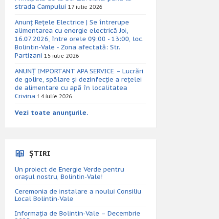
strada Campului
17 iulie 2026
Anunț Rețele Electrice | Se întrerupe
alimentarea cu energie electrică Joi,
16.07.2026, între orele 09:00 - 13:00, loc.
Bolintin-Vale - Zona afectată: Str.
Partizani
15 iulie 2026
ANUNȚ IMPORTANT APA SERVICE – Lucrări
de golire, spălare și dezinfecție a rețelei
de alimentare cu apă în localitatea
Crivina
14 iulie 2026
Vezi toate anunțurile.
ȘTIRI
Un proiect de Energie Verde pentru
orașul nostru, Bolintin-Vale!
Ceremonia de instalare a noului Consiliu
Local Bolintin-Vale
Informația de Bolintin-Vale – Decembrie