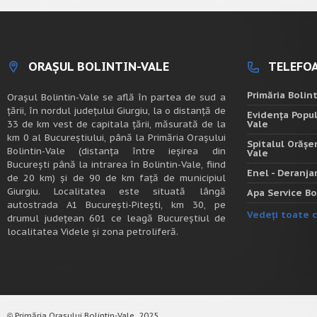
ORAȘUL BOLINTIN-VALE
TELEFOA
Primăria Bolin
Oraşul Bolintin-Vale se află în partea de sud a
ţării, în nordul judeţului Giurgiu, la o distanţă de
Evidența Popul
33 de km vest de capitala țării, măsurată de la
Vale
km 0 al Bucureștiului, până la Primăria Orașului
Spitalul Orășe
Bolintin-Vale (distanța între ieșirea din
Vale
București până la intrarea în Bolintin-Vale, fiind
Enel - Deranj
de 20 km) şi de 90 de km faţă de municipiul
Giurgiu. Localitatea este situată lângă
Apa Service Bo
autostrada A1 Bucureşti-Piteşti, km 30, pe
Vedeți toate c
drumul judeţean 601 ce leagă Bucureştiul de
localitatea Videle şi zona petroliferă.
Primăria Orașului Bolintin-Vale, 2025.
©