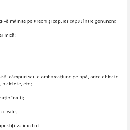
-vă mâinile pe urechi şi cap, iar capul între genunchi;
ai mică;
chisă, câmpuri sau o ambarcaţiune pe apă, orice obiecte
iciclete, etc.;
uţin înalţi;
 o vale;
ăpostiţi-vă imediat.