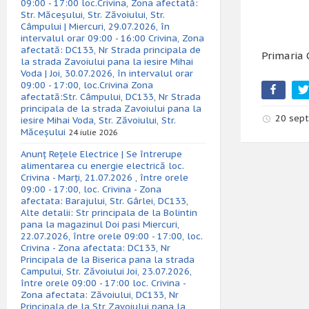
09:00 - 17:00 loc.Crivina, Zona afectată:
Str. Măceșului, Str. Zăvoiului, Str.
Câmpului | Miercuri, 29.07.2026, în
intervalul orar 09:00 - 16:00 Crivina, Zona
afectată: DC133, Nr Strada principala de
Primaria 
la strada Zavoiului pana la iesire Mihai
Voda | Joi, 30.07.2026, în intervalul orar
09:00 - 17:00, loc.Crivina Zona
afectată:Str. Câmpului, DC133, Nr Strada
principala de la strada Zavoiului pana la
20 sep
iesire Mihai Voda, Str. Zăvoiului, Str.
Măceșului
24 iulie 2026
Anunț Rețele Electrice | Se întrerupe
alimentarea cu energie electrică loc.
Crivina - Marți, 21.07.2026 , între orele
09:00 - 17:00, loc. Crivina - Zona
afectata: Barajului, Str. Gârlei, DC133,
Alte detalii: Str principala de la Bolintin
pana la magazinul Doi pasi Miercuri,
22.07.2026, între orele 09:00 - 17:00, loc.
Crivina - Zona afectata: DC133, Nr
Principala de la Biserica pana la strada
Campului, Str. Zăvoiului Joi, 23.07.2026,
între orele 09:00 - 17:00 loc. Crivina -
Zona afectata: Zăvoiului, DC133, Nr
Principala de la Str Zavoiului pana la