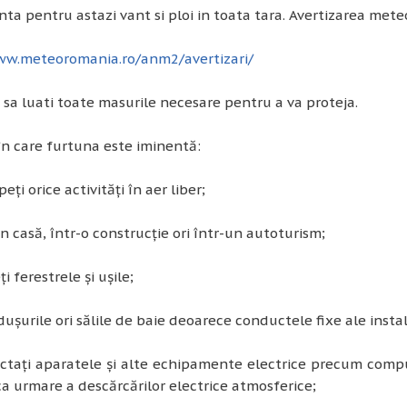
a pentru astazi vant si ploi in toata tara. Avertizarea mete
ww.meteoromania.ro/anm2/avertizari/
sa luati toate masurile necesare pentru a va proteja.
în care furtuna este iminentă:
eţi orice activităţi în aer liber;
 în casă, într-o construcţie ori într-un autoturism;
i ferestrele şi uşile;
 duşurile ori sălile de baie deoarece conductele fixe ale insta
taţi aparatele şi alte echipamente electrice precum comput
a urmare a descărcărilor electrice atmosferice;