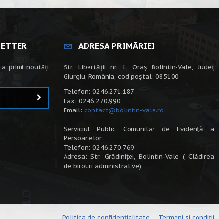
LETTER
ADRESA PRIMĂRIEI
 a primi noutăți
Str. Libertății nr. 1, Oraș Bolintin-Vale, Județ
Giurgiu, România, cod poștal: 085100
Telefon: 0246.271.187
Fax: 0246.270.990
Email:
contact@bolintin-vale.ro
Serviciul Public Comunitar de Evidență a
Persoanelor:
Telefon: 0246.270.769
Adresa: Str. Grădiniței, Bolintin-Vale ( Clădirea
de birouri administrative)
Politica de confidențialitate
Termeni și condiții