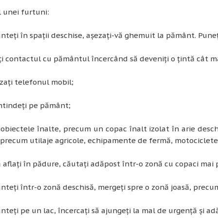
 unei furtuni:
nteţi în spaţii deschise, aşezaţi-vă ghemuit la pământ. Puneţi
i contactul cu pământul încercând să deveniţi o ţintă cât m
izaţi telefonul mobil;
ntindeţi pe pământ;
: obiectele înalte, precum un copac înalt izolat în arie des
precum utilaje agricole, echipamente de fermă, motociclete, b
 aflaţi în pădure, căutaţi adăpost într-o zonă cu copaci mai p
nteţi într-o zonă deschisă, mergeţi spre o zonă joasă, precum
nteţi pe un lac, încercaţi să ajungeţi la mal de urgenţă şi ad