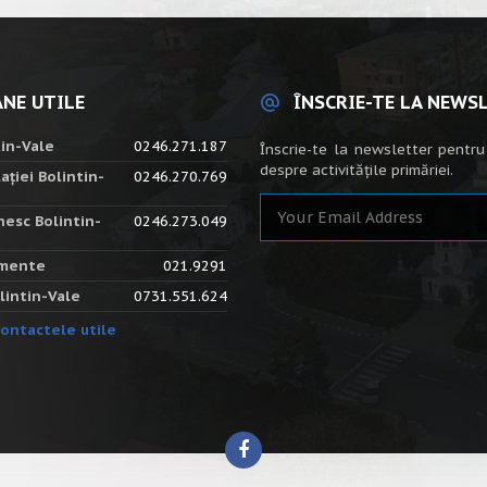
NE UTILE
ÎNSCRIE-TE LA NEWS
tin-Vale
0246.271.187
Înscrie-te la newsletter pentru
despre activitățile primăriei.
ației Bolintin-
0246.270.769
nesc Bolintin-
0246.273.049
amente
021.9291
lintin-Vale
0731.551.624
ontactele utile