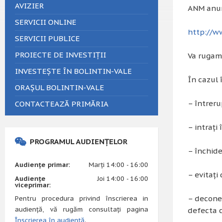
AVIZIER
ANM anunt
SERVICII ONLINE
http://w
SERVICII PUBLICE
PROIECTE DE INVESTIȚII
Va rugam 
INVESTEȘTE ÎN BOLINTIN-VALE
În cazul 
ORAȘUL BOLINTIN-VALE
– întrerup
CONTACTEAZĂ PRIMĂRIA
– intraţi
PROGRAMUL AUDIENȚELOR
– închideţ
Audiențe primar:
Marți 14:00 - 16:00
– evitaţi
Audiențe
Joi 14:00 - 16:00
viceprimar:
– deconec
Pentru procedura privind înscrierea in
audiență, vă rugăm consultați pagina
defecta c
Înscrierea în audiență
.