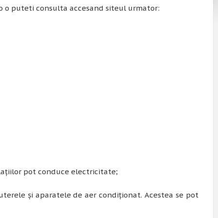
o o puteti consulta accesand siteul urmator:
laţiilor pot conduce electricitate;
erele şi aparatele de aer condiţionat. Acestea se pot