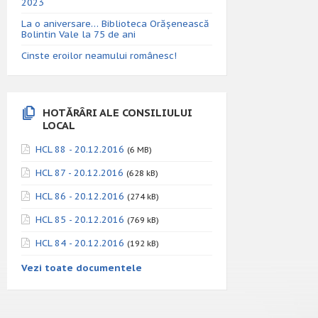
2023
La o aniversare… Biblioteca Orăşenească
Bolintin Vale la 75 de ani
Cinste eroilor neamului românesc!
HOTĂRÂRI ALE CONSILIULUI
LOCAL
HCL 88 - 20.12.2016
(6 MB)
HCL 87 - 20.12.2016
(628 kB)
HCL 86 - 20.12.2016
(274 kB)
HCL 85 - 20.12.2016
(769 kB)
HCL 84 - 20.12.2016
(192 kB)
Vezi toate documentele