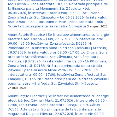
loc. Crivina – Zona afectată: DC133, Nr Strada principala de
la Biserica pana la Monument, Str. Zăvoiului • Joi,
06.08.2026, în intervalul orar 09:00 - 17:00, loc. Crivina –
Zona afectată: Str. Câmpului • Joi, 06.08.2026, în intervalul
orar 09:00 - 12:00 loc.Bolintin-Vale - Zona afectată: DJ601,
Nr De la Blocuri pana la iesire catre Ciorogarla
5 august 2026
Anunț Rețele Electrice | Se întrerupe alimentarea cu energie
electrică loc. Crivina – Luni, 27.07.2026, în intervalul orar
09:00 - 15:00 loc.Crivina, Zona afectată: DC133, Nr
Principala de la Biserica pana la strada Campului | Miercuri,
29.07.2026, în intervalul orar 09:00 - 17:00 loc.Crivina, Zona
afectată: Str. Măceșului, Str. Zăvoiului, Str. Câmpului |
Miercuri, 29.07.2026, în intervalul orar 09:00 - 16:00 Crivina,
Zona afectată: DC133, Nr Strada principala de la strada
Zavoiului pana la iesire Mihai Voda | Joi, 30.07.2026, în
intervalul orar 09:00 - 17:00, loc.Crivina Zona afectată:Str.
Câmpului, DC133, Nr Strada principala de la strada Zavoiului
pana la iesire Mihai Voda, Str. Zăvoiului, Str. Măceșului
24 iulie 2026
Anunț Rețele Electrice | Se întrerupe alimentarea cu energie
electrică loc. Crivina - Marți, 21.07.2026 , între orele 09:00 -
17:00, loc. Crivina - Zona afectata: Barajului, Str. Gârlei,
DC133, Alte detalii: Str principala de la Bolintin pana la
magazinul Doi pasi Miercuri, 22.07.2026, între orele 09:00 -