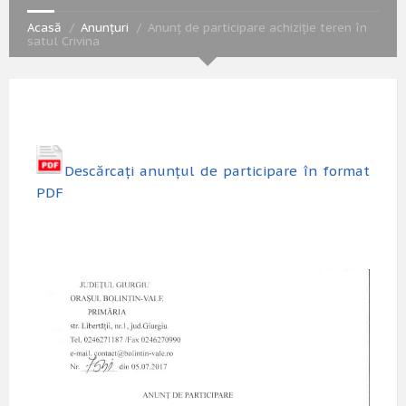
Acasă
Anunțuri
Anunț de participare achiziție teren în
satul Crivina
Descărcați anunțul de participare în format
PDF