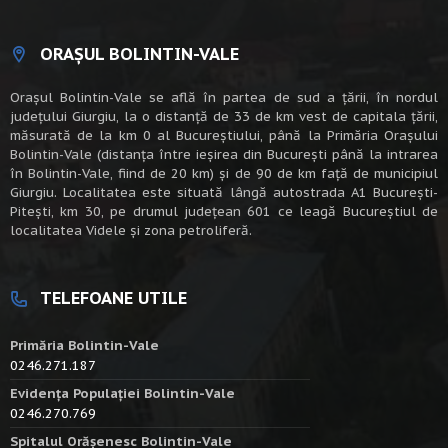
ORAȘUL BOLINTIN-VALE
Oraşul Bolintin-Vale se află în partea de sud a ţării, în nordul
judeţului Giurgiu, la o distanţă de 33 de km vest de capitala țării,
măsurată de la km 0 al Bucureștiului, până la Primăria Orașului
Bolintin-Vale (distanța între ieșirea din București până la intrarea
în Bolintin-Vale, fiind de 20 km) şi de 90 de km faţă de municipiul
Giurgiu. Localitatea este situată lângă autostrada A1 Bucureşti-
Piteşti, km 30, pe drumul judeţean 601 ce leagă Bucureştiul de
localitatea Videle şi zona petroliferă.
TELEFOANE UTILE
Primăria Bolintin-Vale
0246.271.187
Evidența Populației Bolintin-Vale
0246.270.769
Spitalul Orășenesc Bolintin-Vale