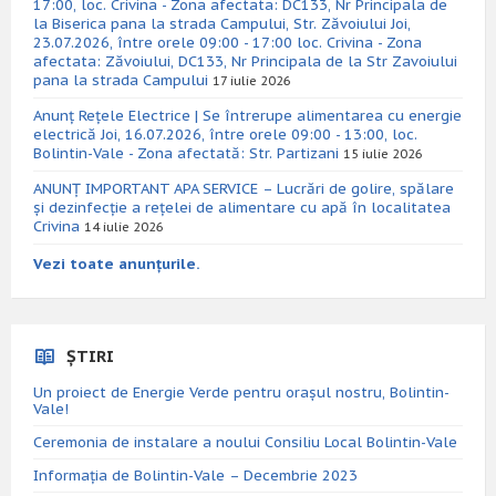
17:00, loc. Crivina - Zona afectata: DC133, Nr Principala de
la Biserica pana la strada Campului, Str. Zăvoiului Joi,
23.07.2026, între orele 09:00 - 17:00 loc. Crivina - Zona
afectata: Zăvoiului, DC133, Nr Principala de la Str Zavoiului
pana la strada Campului
17 iulie 2026
Anunț Rețele Electrice | Se întrerupe alimentarea cu energie
electrică Joi, 16.07.2026, între orele 09:00 - 13:00, loc.
Bolintin-Vale - Zona afectată: Str. Partizani
15 iulie 2026
ANUNȚ IMPORTANT APA SERVICE – Lucrări de golire, spălare
și dezinfecție a rețelei de alimentare cu apă în localitatea
Crivina
14 iulie 2026
Vezi toate anunțurile.
ȘTIRI
Un proiect de Energie Verde pentru orașul nostru, Bolintin-
Vale!
Ceremonia de instalare a noului Consiliu Local Bolintin-Vale
Informația de Bolintin-Vale – Decembrie 2023