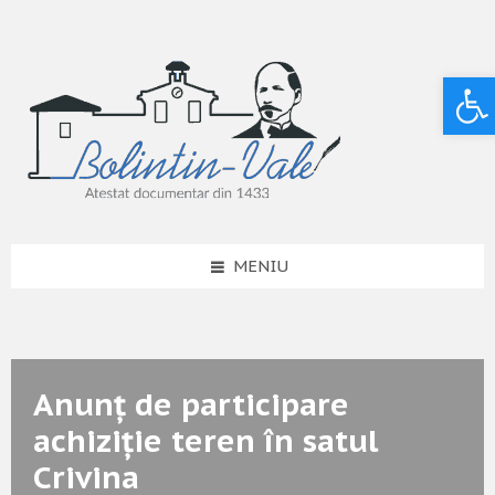
Deschide bara de unelte
MENIU
Anunț de participare
achiziție teren în satul
Crivina