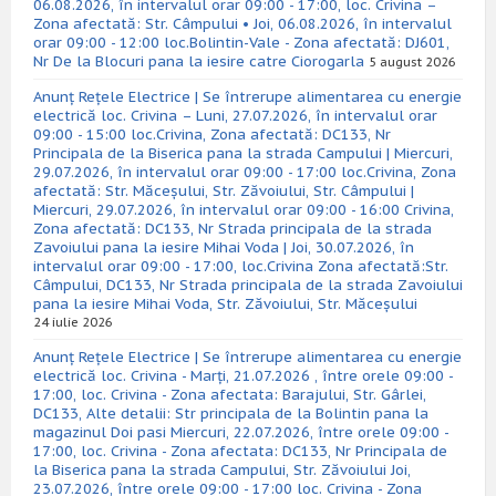
06.08.2026, în intervalul orar 09:00 - 17:00, loc. Crivina –
Zona afectată: Str. Câmpului • Joi, 06.08.2026, în intervalul
orar 09:00 - 12:00 loc.Bolintin-Vale - Zona afectată: DJ601,
Nr De la Blocuri pana la iesire catre Ciorogarla
5 august 2026
Anunț Rețele Electrice | Se întrerupe alimentarea cu energie
electrică loc. Crivina – Luni, 27.07.2026, în intervalul orar
09:00 - 15:00 loc.Crivina, Zona afectată: DC133, Nr
Principala de la Biserica pana la strada Campului | Miercuri,
29.07.2026, în intervalul orar 09:00 - 17:00 loc.Crivina, Zona
afectată: Str. Măceșului, Str. Zăvoiului, Str. Câmpului |
Miercuri, 29.07.2026, în intervalul orar 09:00 - 16:00 Crivina,
Zona afectată: DC133, Nr Strada principala de la strada
Zavoiului pana la iesire Mihai Voda | Joi, 30.07.2026, în
intervalul orar 09:00 - 17:00, loc.Crivina Zona afectată:Str.
Câmpului, DC133, Nr Strada principala de la strada Zavoiului
pana la iesire Mihai Voda, Str. Zăvoiului, Str. Măceșului
24 iulie 2026
Anunț Rețele Electrice | Se întrerupe alimentarea cu energie
electrică loc. Crivina - Marți, 21.07.2026 , între orele 09:00 -
17:00, loc. Crivina - Zona afectata: Barajului, Str. Gârlei,
DC133, Alte detalii: Str principala de la Bolintin pana la
magazinul Doi pasi Miercuri, 22.07.2026, între orele 09:00 -
17:00, loc. Crivina - Zona afectata: DC133, Nr Principala de
la Biserica pana la strada Campului, Str. Zăvoiului Joi,
23.07.2026, între orele 09:00 - 17:00 loc. Crivina - Zona