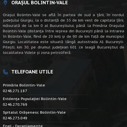
ORAȘUL BOLINTIN-VALE
Oraşul Bolintin-Vale se află în partea de sud a ţării, în nordul
judeţului Giurgiu, la o distanţă de 33 de km vest de capitala țării,
măsurată de la km 0 al Bucureștiului, până la Primăria Orașului
Bolintin-Vale (distanța între ieșirea din București până la intrarea
în Bolintin-Vale, fiind de 20 km) şi de 90 de km faţă de municipiul
Giurgiu. Localitatea este situată lângă autostrada A1 Bucureşti-
Piteşti, km 30, pe drumul judeţean 601 ce leagă Bucureştiul de
localitatea Videle şi zona petroliferă.
TELEFOANE UTILE
Primăria Bolintin-Vale
0246.271.187
Evidența Populației Bolintin-Vale
0246.270.769
Spitalul Orășenesc Bolintin-Vale
0246.273.049
Enel - Deranjamente