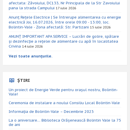
afectata: Zăvoiului, DC133, Nr Principala de la Str Zavoiului
pana la strada Campului
17 iulie 2026
Anunț Rețele Electrice | Se întrerupe alimentarea cu energie
electrică Joi, 16.07.2026, între orele 09:00 - 13:00, loc.
Bolintin-Vale - Zona afectată: Str. Partizani
15 iulie 2026
ANUNȚ IMPORTANT APA SERVICE – Lucrări de golire, spălare
și dezinfecție a rețelei de alimentare cu apă în localitatea
Crivina
14 iulie 2026
Vezi toate anunțurile.
ȘTIRI
Un proiect de Energie Verde pentru orașul nostru, Bolintin-
Vale!
Ceremonia de instalare a noului Consiliu Local Bolintin-Vale
Informația de Bolintin-Vale – Decembrie 2023
La o aniversare… Biblioteca Orăşenească Bolintin Vale la 75
de ani