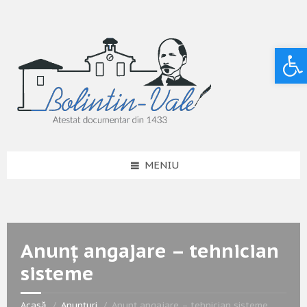
Deschide bara de unelte
MENIU
Anunț angajare – tehnician
sisteme
Acasă
Anunțuri
Anunț angajare – tehnician sisteme