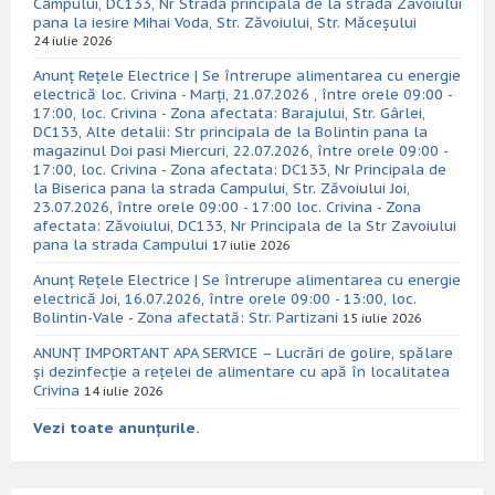
Câmpului, DC133, Nr Strada principala de la strada Zavoiului
pana la iesire Mihai Voda, Str. Zăvoiului, Str. Măceșului
24 iulie 2026
Anunț Rețele Electrice | Se întrerupe alimentarea cu energie
electrică loc. Crivina - Marți, 21.07.2026 , între orele 09:00 -
17:00, loc. Crivina - Zona afectata: Barajului, Str. Gârlei,
DC133, Alte detalii: Str principala de la Bolintin pana la
magazinul Doi pasi Miercuri, 22.07.2026, între orele 09:00 -
17:00, loc. Crivina - Zona afectata: DC133, Nr Principala de
la Biserica pana la strada Campului, Str. Zăvoiului Joi,
23.07.2026, între orele 09:00 - 17:00 loc. Crivina - Zona
afectata: Zăvoiului, DC133, Nr Principala de la Str Zavoiului
pana la strada Campului
17 iulie 2026
Anunț Rețele Electrice | Se întrerupe alimentarea cu energie
electrică Joi, 16.07.2026, între orele 09:00 - 13:00, loc.
Bolintin-Vale - Zona afectată: Str. Partizani
15 iulie 2026
ANUNȚ IMPORTANT APA SERVICE – Lucrări de golire, spălare
și dezinfecție a rețelei de alimentare cu apă în localitatea
Crivina
14 iulie 2026
Vezi toate anunțurile.