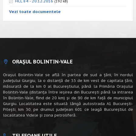
HCL 84 - 20.12.2016
(192 kB)
Vezi toate documentele
ORAȘUL BOLINTIN-VALE
Oraşul Bolintin-Vale se află în partea de sud a ţării, în nordul
judeţului Giurgiu, la o distanţă de 33 de km vest de capitala țării,
măsurată de la km 0 al Bucureștiului, până la Primăria Orașului
Bolintin-Vale (distanța între ieșirea din București până la intrarea
în Bolintin-Vale, fiind de 20 km) şi de 90 de km faţă de municipiul
Giurgiu. Localitatea este situată lângă autostrada A1 Bucureşti-
Piteşti, km 30, pe drumul judeţean 601 ce leagă Bucureştiul de
localitatea Videle şi zona petroliferă.
TELEFOANE UTILE