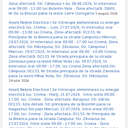
Zona afectată: Str. Câmpului • Joi, 06.08.2026, în intervalul
orar 09:00 - 12:00 loc.Bolintin-Vale - Zona afectată: DJ601,
Nr De la Blocuri pana la iesire catre Ciorogarla
5 august 2026
Anunț Rețele Electrice | Se întrerupe alimentarea cu energie
electrică loc. Crivina – Luni, 27.07.2026, în intervalul orar
09:00 - 15:00 loc.Crivina, Zona afectată: DC133, Nr
Principala de la Biserica pana la strada Campului | Miercuri,
29.07.2026, în intervalul orar 09:00 - 17:00 loc.Crivina, Zona
afectată: Str. Măceșului, Str. Zăvoiului, Str. Câmpului |
Miercuri, 29.07.2026, în intervalul orar 09:00 - 16:00 Crivina,
Zona afectată: DC133, Nr Strada principala de la strada
Zavoiului pana la iesire Mihai Voda | Joi, 30.07.2026, în
intervalul orar 09:00 - 17:00, loc.Crivina Zona afectată:Str.
Câmpului, DC133, Nr Strada principala de la strada Zavoiului
pana la iesire Mihai Voda, Str. Zăvoiului, Str. Măceșului
24 iulie 2026
Anunț Rețele Electrice | Se întrerupe alimentarea cu energie
electrică loc. Crivina - Marți, 21.07.2026 , între orele 09:00 -
17:00, loc. Crivina - Zona afectata: Barajului, Str. Gârlei,
DC133, Alte detalii: Str principala de la Bolintin pana la
magazinul Doi pasi Miercuri, 22.07.2026, între orele 09:00 -
17:00, loc. Crivina - Zona afectata: DC133, Nr Principala de
la Biserica pana la strada Campului, Str. Zăvoiului Joi,
23.07.2026, între orele 09:00 - 17:00 loc. Crivina - Zona