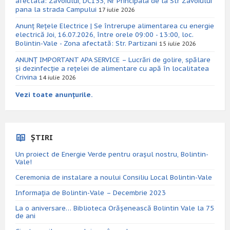
afectata: Zăvoiului, DC133, Nr Principala de la Str Zavoiului
pana la strada Campului
17 iulie 2026
Anunț Rețele Electrice | Se întrerupe alimentarea cu energie
electrică Joi, 16.07.2026, între orele 09:00 - 13:00, loc.
Bolintin-Vale - Zona afectată: Str. Partizani
15 iulie 2026
ANUNȚ IMPORTANT APA SERVICE – Lucrări de golire, spălare
și dezinfecție a rețelei de alimentare cu apă în localitatea
Crivina
14 iulie 2026
Vezi toate anunțurile.
ȘTIRI
Un proiect de Energie Verde pentru orașul nostru, Bolintin-
Vale!
Ceremonia de instalare a noului Consiliu Local Bolintin-Vale
Informația de Bolintin-Vale – Decembrie 2023
La o aniversare… Biblioteca Orăşenească Bolintin Vale la 75
de ani