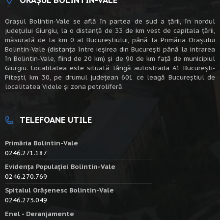
Oraşul Bolintin-Vale se află în partea de sud a ţării, în nordul
judeţului Giurgiu, la o distanţă de 33 de km vest de capitala țării,
măsurată de la km 0 al Bucureștiului, până la Primăria Orașului
Bolintin-Vale (distanța între ieșirea din București până la intrarea
în Bolintin-Vale, fiind de 20 km) şi de 90 de km faţă de municipiul
Giurgiu. Localitatea este situată lângă autostrada A1 Bucureşti-
Piteşti, km 30, pe drumul judeţean 601 ce leagă Bucureştiul de
localitatea Videle şi zona petroliferă.
TELEFOANE UTILE
Primăria Bolintin-Vale
0246.271.187
Evidența Populației Bolintin-Vale
0246.270.769
Spitalul Orășenesc Bolintin-Vale
0246.273.049
Enel - Deranjamente