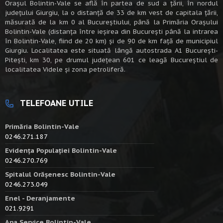
Oraşul Bolintin-Vale se află în partea de sud a ţării, în nordul
judeţului Giurgiu, la o distanţă de 33 de km vest de capitala țării,
măsurată de la km 0 al Bucureștiului, până la Primăria Orașului
Bolintin-Vale (distanța între ieșirea din București până la intrarea
în Bolintin-Vale, fiind de 20 km) şi de 90 de km faţă de municipiul
Giurgiu. Localitatea este situată lângă autostrada A1 Bucureşti-
Piteşti, km 30, pe drumul judeţean 601 ce leagă Bucureştiul de
localitatea Videle şi zona petroliferă.
TELEFOANE UTILE
Primăria Bolintin-Vale
0246.271.187
Evidența Populației Bolintin-Vale
0246.270.769
Spitalul Orășenesc Bolintin-Vale
0246.273.049
Enel - Deranjamente
021.9291
Apa Service Bolintin-Vale