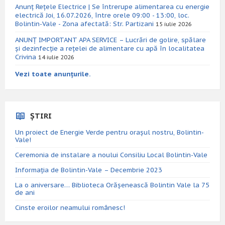
Anunț Rețele Electrice | Se întrerupe alimentarea cu energie
electrică Joi, 16.07.2026, între orele 09:00 - 13:00, loc.
Bolintin-Vale - Zona afectată: Str. Partizani
15 iulie 2026
ANUNȚ IMPORTANT APA SERVICE – Lucrări de golire, spălare
și dezinfecție a rețelei de alimentare cu apă în localitatea
Crivina
14 iulie 2026
Vezi toate anunțurile.
ȘTIRI
Un proiect de Energie Verde pentru orașul nostru, Bolintin-
Vale!
Ceremonia de instalare a noului Consiliu Local Bolintin-Vale
Informația de Bolintin-Vale – Decembrie 2023
La o aniversare… Biblioteca Orăşenească Bolintin Vale la 75
de ani
Cinste eroilor neamului românesc!