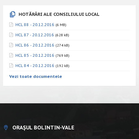
HOTĂRÂRI ALE CONSILIULUI LOCAL
HCL 88 - 20.12.2016
(6 MB)
HCL 87 - 20.12.2016
(628 kB)
HCL 86 - 20.12.2016
(274 kB)
HCL 85 - 20.12.2016
(769 kB)
HCL 84 - 20.12.2016
(192 kB)
Vezi toate documentele
ORAȘUL BOLINTIN-VALE