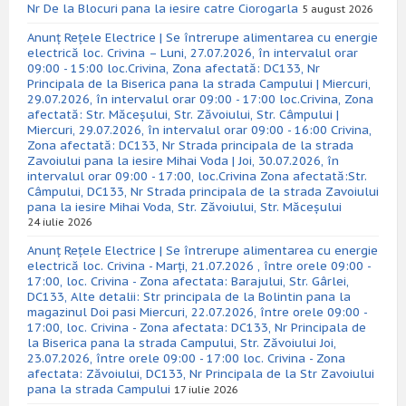
Nr De la Blocuri pana la iesire catre Ciorogarla
5 august 2026
Anunț Rețele Electrice | Se întrerupe alimentarea cu energie
electrică loc. Crivina – Luni, 27.07.2026, în intervalul orar
09:00 - 15:00 loc.Crivina, Zona afectată: DC133, Nr
Principala de la Biserica pana la strada Campului | Miercuri,
29.07.2026, în intervalul orar 09:00 - 17:00 loc.Crivina, Zona
afectată: Str. Măceșului, Str. Zăvoiului, Str. Câmpului |
Miercuri, 29.07.2026, în intervalul orar 09:00 - 16:00 Crivina,
Zona afectată: DC133, Nr Strada principala de la strada
Zavoiului pana la iesire Mihai Voda | Joi, 30.07.2026, în
intervalul orar 09:00 - 17:00, loc.Crivina Zona afectată:Str.
Câmpului, DC133, Nr Strada principala de la strada Zavoiului
pana la iesire Mihai Voda, Str. Zăvoiului, Str. Măceșului
24 iulie 2026
Anunț Rețele Electrice | Se întrerupe alimentarea cu energie
electrică loc. Crivina - Marți, 21.07.2026 , între orele 09:00 -
17:00, loc. Crivina - Zona afectata: Barajului, Str. Gârlei,
DC133, Alte detalii: Str principala de la Bolintin pana la
magazinul Doi pasi Miercuri, 22.07.2026, între orele 09:00 -
17:00, loc. Crivina - Zona afectata: DC133, Nr Principala de
la Biserica pana la strada Campului, Str. Zăvoiului Joi,
23.07.2026, între orele 09:00 - 17:00 loc. Crivina - Zona
afectata: Zăvoiului, DC133, Nr Principala de la Str Zavoiului
pana la strada Campului
17 iulie 2026